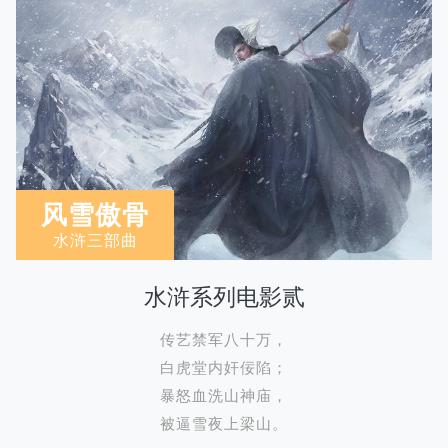
风雪傲骨
水浒三部曲
水浒系列电影贰
传艺禁军八十万，
白虎堂内奸佞陷；
暴怒血洗山神庙，
被逼雪夜上梁山。