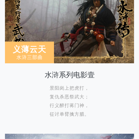
义薄云天
水浒三部曲
水浒系列电影壹
景阳岗上把虎打，
复仇杀恶祭武大；
行义醉打蒋门神，
征讨单臂擒方腊。