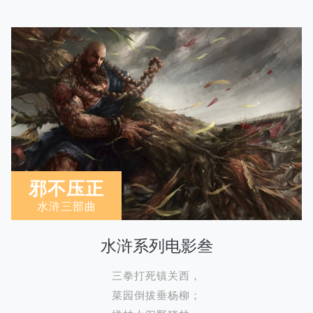
邪不压正
水浒三部曲
水浒系列电影叁
三拳打死镇关西，
菜园倒拔垂杨柳；